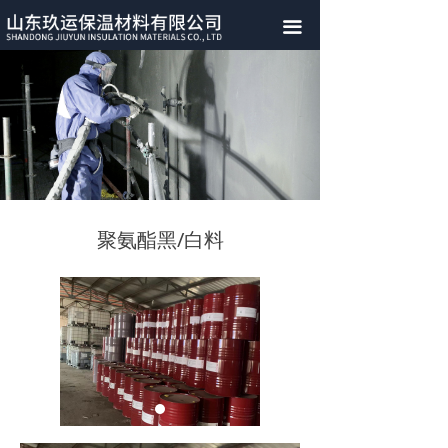
끀
聚氨酯黑/白料