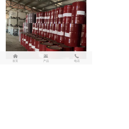
낀
뀵
끅
首页
产品
电话
前一个：
聚氨酯黑/白料
ꄴ
后一个：
聚氨酯黑/白料
ꄲ
版权所有：
山东玖运保温材料有限公司
鲁ICP备2024072451号-1
本网站由阿里云提供云计算及安全服务